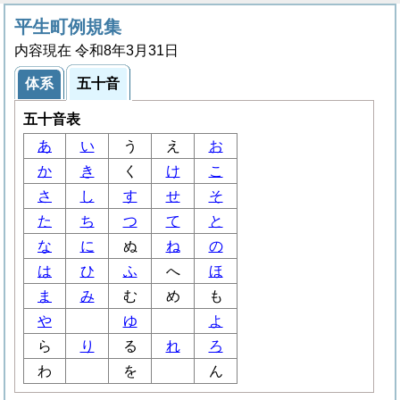
平生町例規集
内容現在 令和8年3月31日
体系
五十音
五十音表
あ
い
う
え
お
か
き
く
け
こ
さ
し
す
せ
そ
た
ち
つ
て
と
な
に
ぬ
ね
の
は
ひ
ふ
へ
ほ
ま
み
む
め
も
や
ゆ
よ
ら
り
る
れ
ろ
わ
を
ん