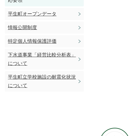
応要領
平生町オープンデータ
情報公開制度
特定個人情報保護評価
下水道事業「経営比較分析表」
について
平生町立学校施設の耐震化状況
について