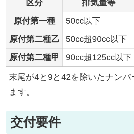
区分
排気量等
原付第一種
50cc以下
原付第二種乙
50cc超90cc以下
原付第二種甲
90cc超125cc以下
末尾が4と9と42を除いたナン
ます。
交付要件