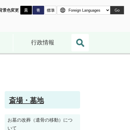
背景色変更
Go
行政情報
斎場・墓地
お墓の改葬（遺骨の移動）につ
いて