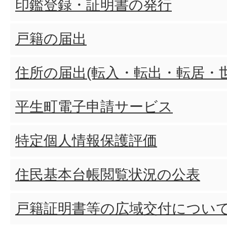
印鑑登録・証明書の発行
障害児福祉手当はどうやって申
戸籍の届出
特別障害者手当はどうやって申
住所の届出(転入・転出・転居・
平生町電子申請サービス
特定個人情報保護評価
住民基本台帳閲覧状況の公表
戸籍証明書等の広域交付につい