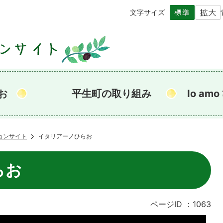
文字サイズ
お
平生町の取り組み
Io a
ョンサイト
イタリアーノひらお
らお
ページID
：1063