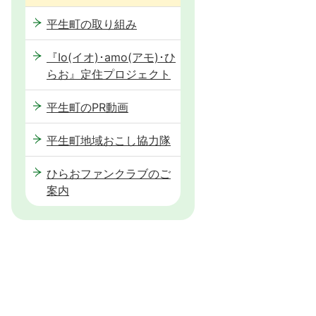
平生町の取り組み
『Io(イオ)･amo(アモ)･ひ
らお』定住プロジェクト
平生町のPR動画
平生町地域おこし協力隊
ひらおファンクラブのご
案内