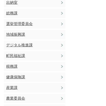
出納室
総務課
選挙管理委員会
地域振興課
デジタル推進課
町民福祉課
税務課
健康保険課
産業課
農業委員会