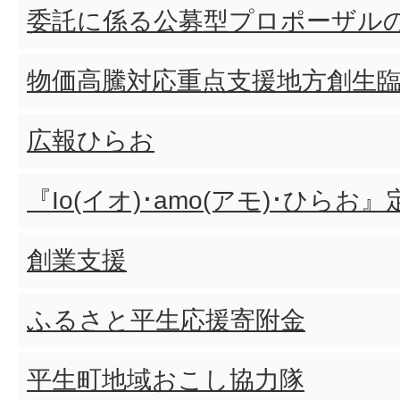
委託に係る公募型プロポーザル
物価高騰対応重点支援地方創生
広報ひらお
『Io(イオ)･amo(アモ)･ひら
創業支援
ふるさと平生応援寄附金
平生町地域おこし協力隊