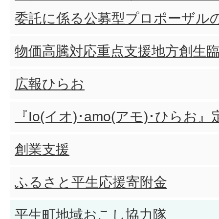
委託に係る公募型プロポーザル
物価高騰対応重点支援地方創生
広報ひらお
『Io(イオ)･amo(アモ)･ひら
創業支援
ふるさと平生応援寄附金
平生町地域おこし協力隊