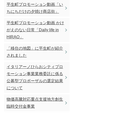
平生町プロモーション動画「い
ちにちだけの夕焼け商店街」
平生町プロモーション動画 かけ
がえのない日常「Daily life in
HIRAO」
「移住の地図」に平生町が紹介
されました
イタリアーノひらおシティプロ
モーション事業業務委託に係る
公募型プロポーザルの選定結果
について
物価高騰対応重点支援地方創生
臨時交付金事業