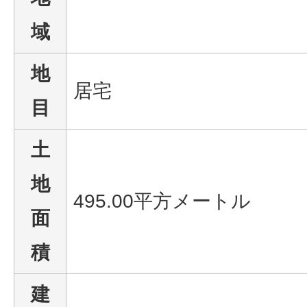
域
地
居宅
目
土
地
495.00平方メートル
面
積
建