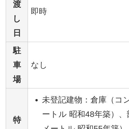
渡
即時
し
日
駐
車
なし
場
未登記建物：倉庫（コンブ
ートル 昭和48年築）、部
特
メートル 昭和55年築）