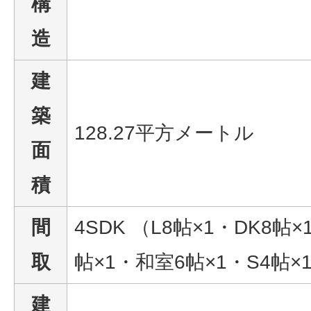
構
造
建
築
128.27平方メートル
面
積
間
4SDK （L8帖×1・DK8帖
取
帖×1・和室6帖×1・S4帖×
建