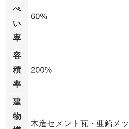
ぺ
60%
い
率
容
積
200%
率
建
物
木造セメント瓦・亜鉛メッ