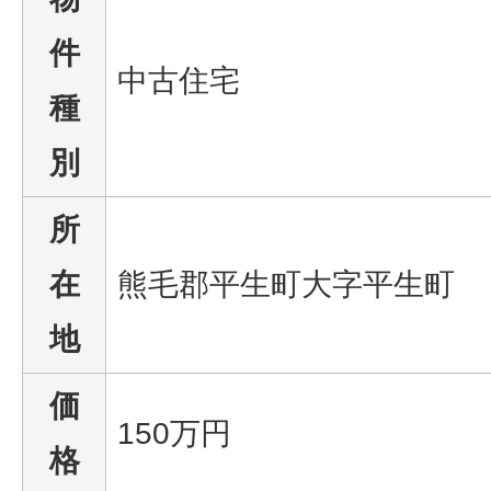
件
中古住宅
種
別
所
在
熊毛郡平生町大字平生町
地
価
150万円
格