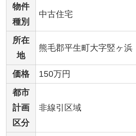
物件
中古住宅
種別
所在
熊毛郡平生町大字竪ヶ浜
地
価格
150万円
都市
計画
非線引区域
区分