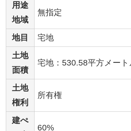
用途
無指定
地域
地目
宅地
土地
宅地：530.58平方メー
面積
土地
所有権
権利
建ぺ
60%