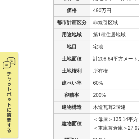
価格
490万円
都市計画区分
非線引区域
用途地域
第1種住居地域
地目
宅地
土地面積
計208.64平方メー
土地権利
所有権
建ぺい率
60%
容積率
200%
建物構造
木造瓦葺2階建
＜母屋＞135.14平
建物面積
＜車庫兼倉庫＞27.