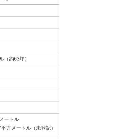
トル（約63坪）
方メートル
97平方メートル（未登記）