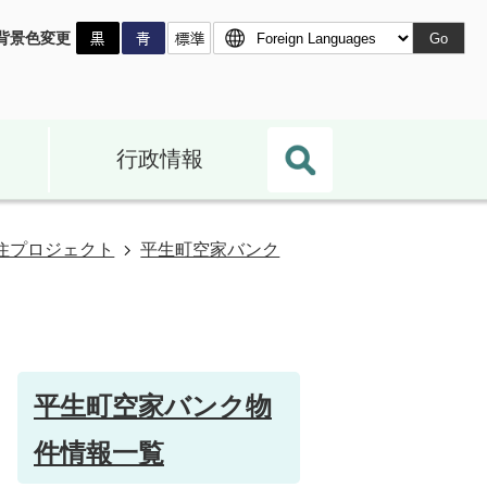
背景色変更
Go
行政情報
』定住プロジェクト
平生町空家バンク
平生町空家バンク物
件情報一覧