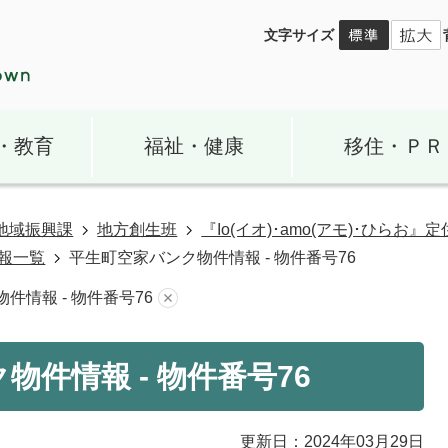
文字サイズ
・教育
福祉・健康
移住・ＰＲ
地域振興課
地方創生班
『Io(イオ)･amo(アモ)･ひらお
報一覧
平生町空家バンク物件情報 - 物件番号76
件情報 - 物件番号76
物件情報 - 物件番号76
更新日：2024年03月29日