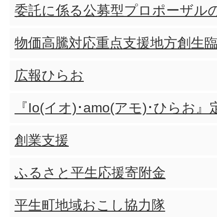
委託に係る公募型プロポーザル
物価高騰対応重点支援地方創生
広報ひらお
『Io(イオ)･amo(アモ)･ひら
創業支援
ふるさと平生応援寄附金
平生町地域おこし協力隊