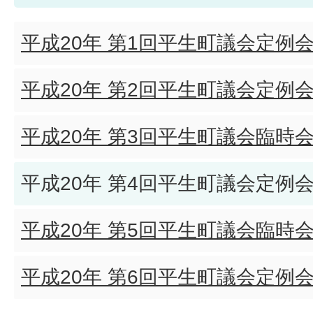
平成20年 第1回平生町議会定例
平成20年 第2回平生町議会定例
平成20年 第3回平生町議会臨時
平成20年 第4回平生町議会定例
平成20年 第5回平生町議会臨時
平成20年 第6回平生町議会定例