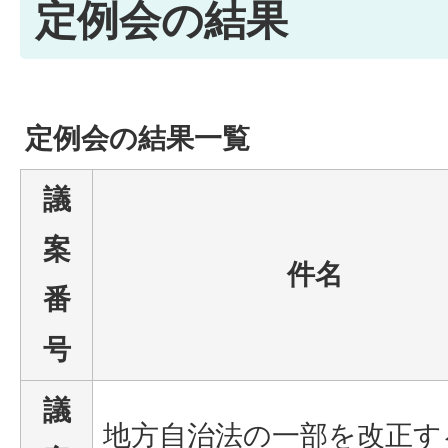
定例会の結果
定例会の結果一覧
議
案
件名
番
号
議
地方自治法の一部を改正す