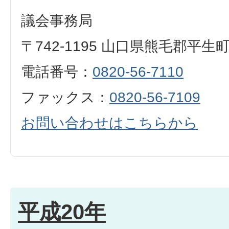
議会事務局
〒742-1195 山口県熊毛郡平生
電話番号：
0820-56-7110
ファックス：
0820-56-7109
お問い合わせはこちらから
平成20年