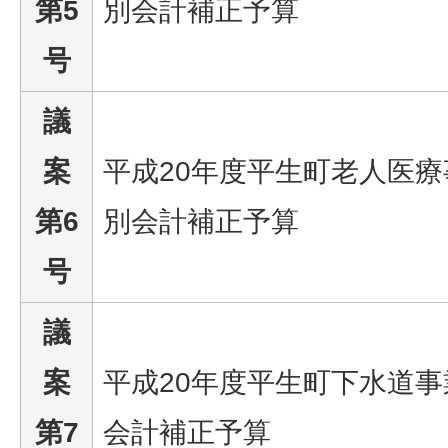
第5
別会計補正予算
号
議
案
平成20年度平生町老人医療
第6
別会計補正予算
号
議
案
平成20年度平生町下水道事
第7
会計補正予算