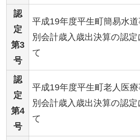
認
平成19年度平生町簡易水道
定
別会計歳入歳出決算の認定
第3
て
号
認
平成19年度平生町老人医療
定
別会計歳入歳出決算の認定
第4
て
号