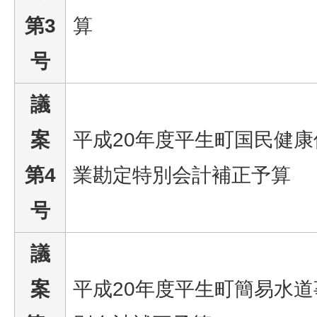
第3
算
号
議
案
平成20年度平生町国民健康
第4
業勘定特別会計補正予算
号
議
案
平成20年度平生町簡易水道