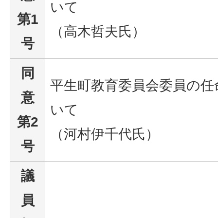
いて
第1
（高木哲夫氏）
号
同
平生町教育委員会委員の任
意
いて
第2
（河村伊千代氏）
号
議
員