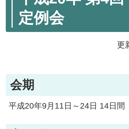
定例会
更
会期
平成20年9月11日～24日 14日間