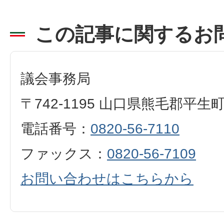
この記事に関するお
議会事務局
〒742-1195 山口県熊毛郡平生
電話番号：
0820-56-7110
ファックス：
0820-56-7109
お問い合わせはこちらから