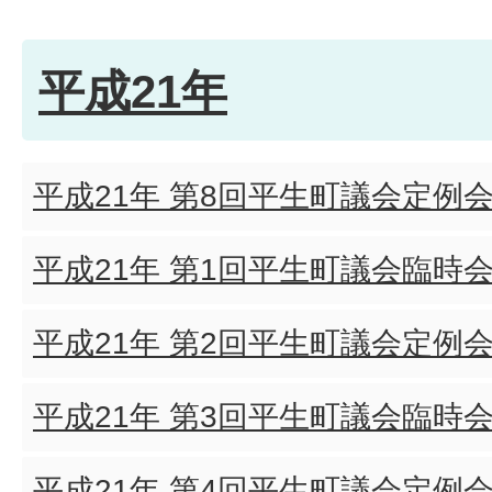
平成21年
平成21年 第8回平生町議会定例
平成21年 第1回平生町議会臨時
平成21年 第2回平生町議会定例
平成21年 第3回平生町議会臨時
平成21年 第4回平生町議会定例