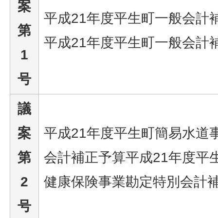
案
平成21年度平生町一般会計
第
平成21年度平生町一般会計
1
号
議
案
平成21年度平生町簡易水道
第
会計補正予算平成21年度平
2
健康保険事業勘定特別会計
号