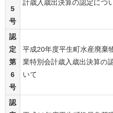
計歳入歳出決算の認定につ
5
号
認
定
平成20年度平生町水産廃棄
第
業特別会計歳入歳出決算の
6
いて
号
認