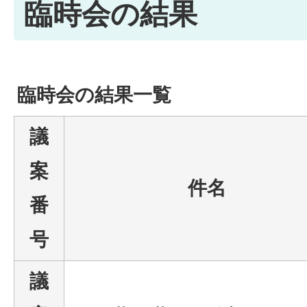
臨時会の結果
臨時会の結果一覧
議
案
件名
番
号
議