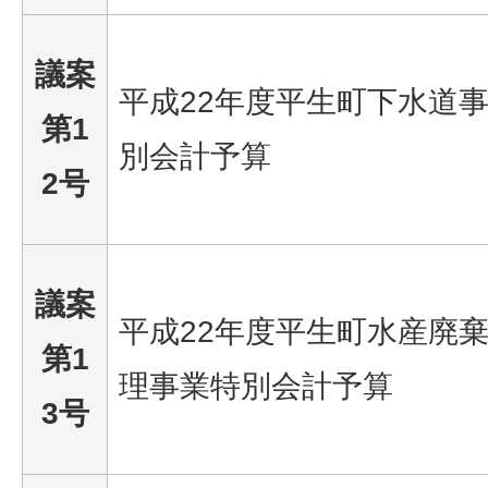
議案
平成22年度平生町下水道
第1
別会計予算
2号
議案
平成22年度平生町水産廃
第1
理事業特別会計予算
3号