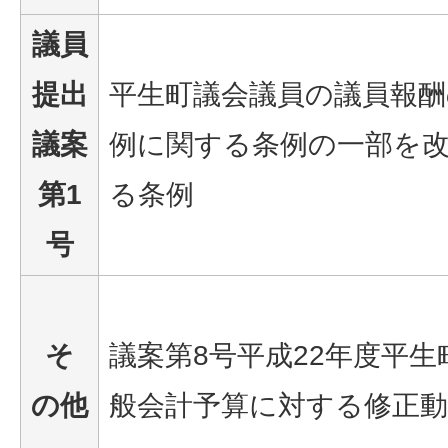
議員
提出
平生町議会議員の議員報酬
議案
例に関する条例の一部を
第1
る条例
号
そ
議案第8号平成22年度平生
の他
般会計予算に対する修正動