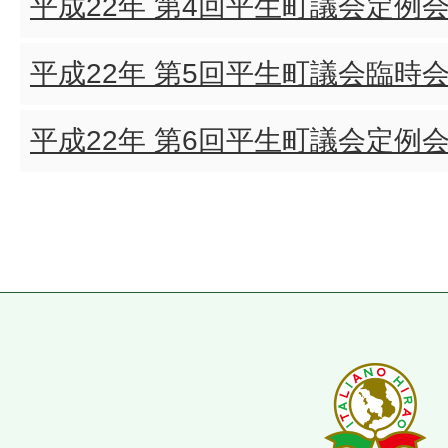
平成22年 第4回平生町議会定例
平成22年 第5回平生町議会臨時
平成22年 第6回平生町議会定例