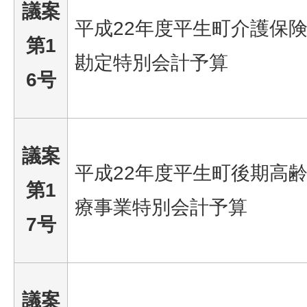
議案
平成22年度平生町介護保
第1
勘定特別会計予算
6号
議案
平成22年度平生町後期高
第1
療事業特別会計予算
7号
議案