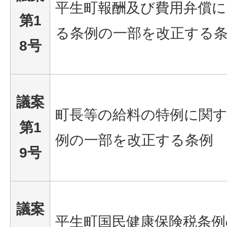
平生町報酬及び費用弁償に
第1
る条例の一部を改正する
8号
議案
町長等の給料の特例に関
第1
例の一部を改正する条例
9号
議案
平生町国民健康保険税条例