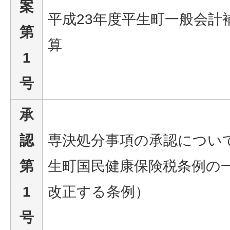
案
平成23年度平生町一般会計
第
算
1
号
承
認
専決処分事項の承認につい
第
生町国民健康保険税条例の
1
改正する条例）
号