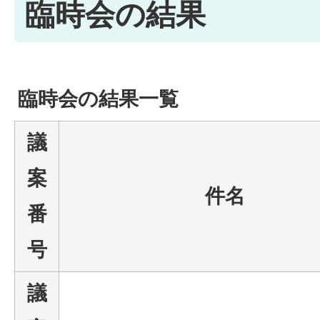
臨時会の結果
臨時会の結果一覧
議
案
件名
番
号
議