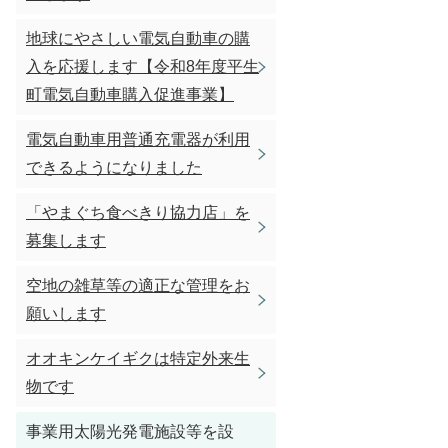
地球にやさしい電気自動車の購
入を応援します【令和8年度平生
町電気自動車購入促進事業】
電気自動車用普通充電器が利用
できるようになりました
「やまぐち食べきり協力店」を
募集します
空地の雑草等の適正な管理をお
願いします
オオキンケイギクは特定外来生
物です
事業用太陽光発電施設等を設