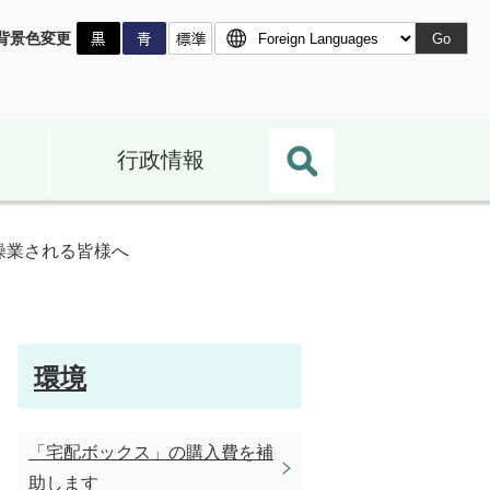
背景色変更
Go
行政情報
操業される皆様へ
環境
「宅配ボックス」の購入費を補
助します