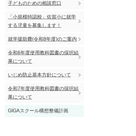
子どものための相談窓口
「小規模特認校」佐賀小に就学
する児童を募集します！
就学援助費(令和8年度)のご案内
令和6年度使用教科図書の採択結
果について
いじめ防止基本方針について
令和7年度使用教科図書の採択結
果について
GIGAスクール構想整備計画