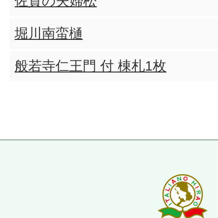
佐賀の夫婦松
堀川南蛮樋
般若寺仁王門 付 棟札1枚