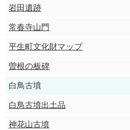
岩田遺跡
常春寺山門
平生町文化財マップ
曽根の板碑
白鳥古墳
白鳥古墳出土品
神花山古墳