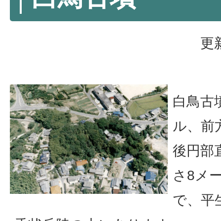
更
白鳥古
ル、前
後円部
さ8メ
で、平