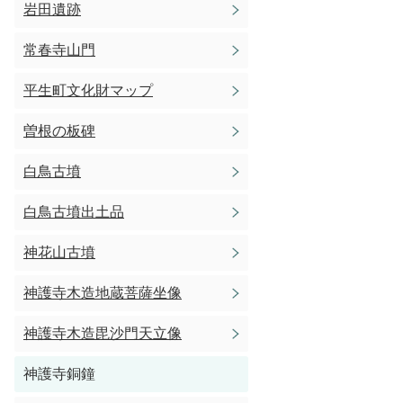
岩田遺跡
常春寺山門
平生町文化財マップ
曽根の板碑
白鳥古墳
白鳥古墳出土品
神花山古墳
神護寺木造地蔵菩薩坐像
神護寺木造毘沙門天立像
神護寺銅鐘