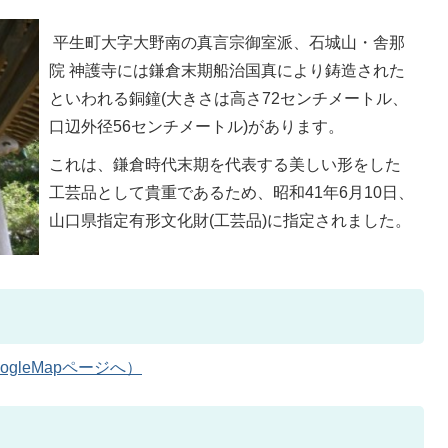
平生町大字大野南の真言宗御室派、石城山・舎那
院 神護寺には鎌倉末期船治国真により鋳造された
といわれる銅鐘(大きさは高さ72センチメートル、
口辺外径56センチメートル)があります。
これは、鎌倉時代末期を代表する美しい形をした
工芸品として貴重であるため、昭和41年6月10日、
山口県指定有形文化財(工芸品)に指定されました。
gleMapページへ）