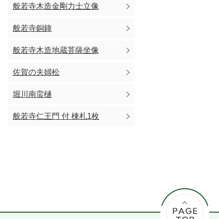
般若寺木造金剛力士立像
般若寺銅鐘
般若寺木造地蔵菩薩坐像
佐賀の夫婦松
堀川南蛮樋
般若寺仁王門 付 棟札1枚