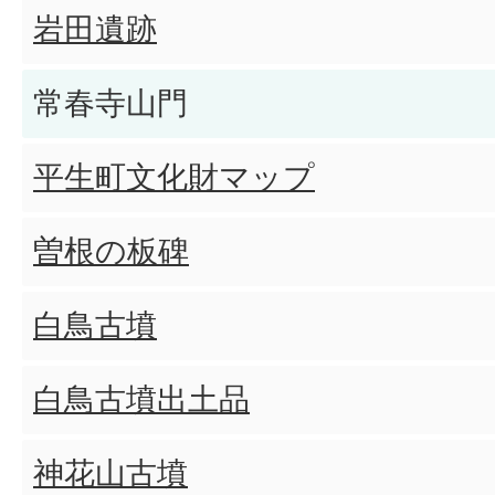
岩田遺跡
常春寺山門
平生町文化財マップ
曽根の板碑
白鳥古墳
白鳥古墳出土品
神花山古墳