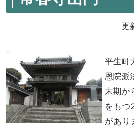
更
平生町
恩院派
末期か
をもつ
があり