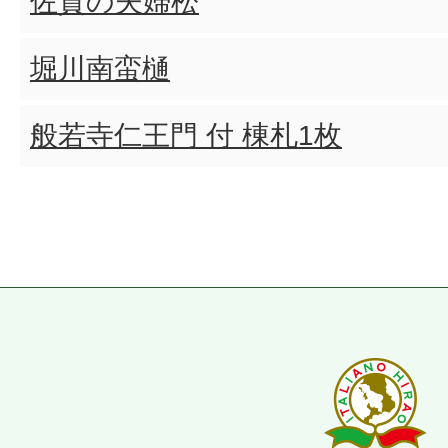
佐賀の夫婦松
堀川南蛮樋
般若寺仁王門 付 棟札1枚