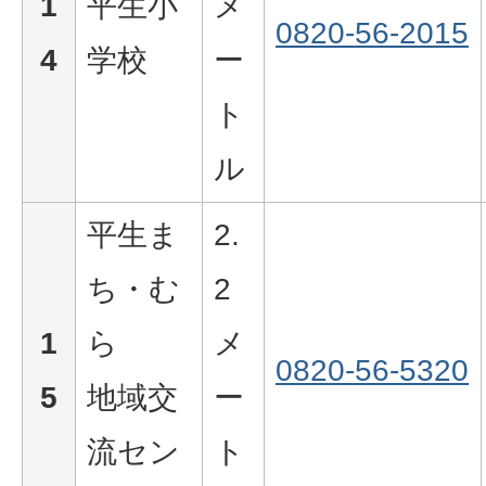
1
平生小
メ
0820-56-2015
4
学校
ー
ト
ル
平生ま
2.
ち・む
2
1
ら
メ
0820-56-5320
5
地域交
ー
流セン
ト