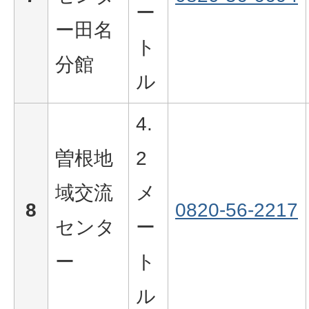
ー
ー田名
ト
分館
ル
4.
曽根地
2
域交流
メ
8
0820-56-2217
センタ
ー
ー
ト
ル