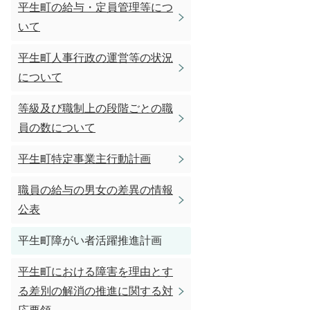
平生町の給与・定員管理等につ
いて
平生町人事行政の運営等の状況
について
等級及び職制上の段階ごとの職
員の数について
平生町特定事業主行動計画
職員の給与の男女の差異の情報
公表
平生町障がい者活躍推進計画
平生町における障害を理由とす
る差別の解消の推進に関する対