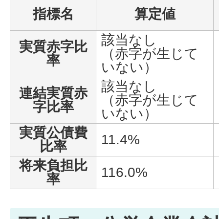
指標名
算定値
該当なし
実質赤字比
（赤字が生じて
率
いない）
該当なし
連結実質赤
（赤字が生じて
字比率
いない）
実質公債費
11.4%
比率
将来負担比
116.0%
率