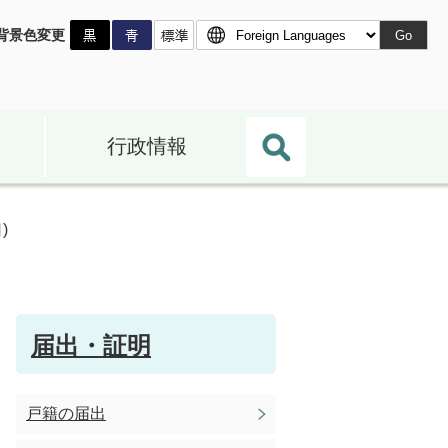
背景色変更
Go
行政情報
)
届出・証明
戸籍の届出