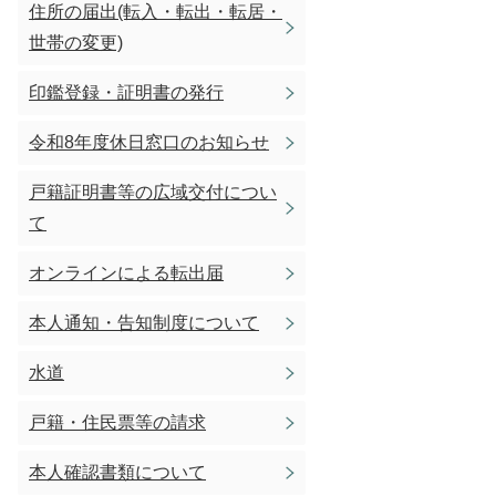
住所の届出(転入・転出・転居・
世帯の変更)
印鑑登録・証明書の発行
令和8年度休日窓口のお知らせ
戸籍証明書等の広域交付につい
て
オンラインによる転出届
本人通知・告知制度について
水道
戸籍・住民票等の請求
本人確認書類について