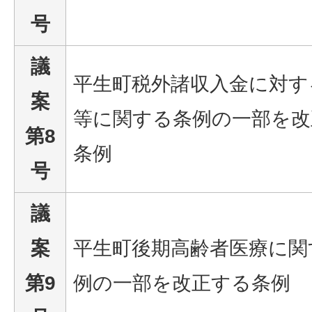
号
議
平生町税外諸収入金に対す
案
等に関する条例の一部を改
第8
条例
号
議
案
平生町後期高齢者医療に関
第9
例の一部を改正する条例