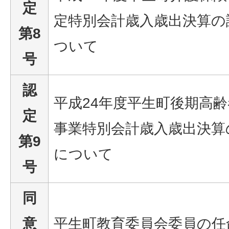
定
定特別会計歳入歳出決算の
第8
ついて
号
認
平成24年度平生町後期高
定
事業特別会計歳入歳出決算
第9
について
号
同
意
平生町教育委員会委員の任