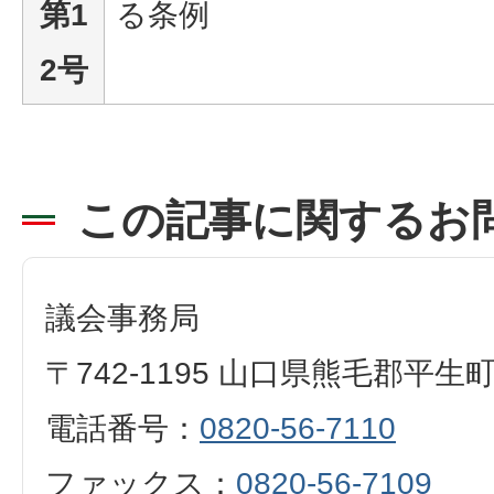
第1
る条例
2号
この記事に関するお
議会事務局
〒742-1195 山口県熊毛郡平生
電話番号：
0820-56-7110
ファックス：
0820-56-7109