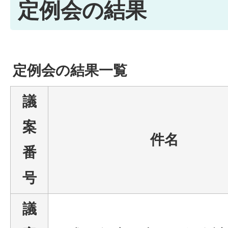
定例会の結果
定例会の結果一覧
議
案
件名
番
号
議