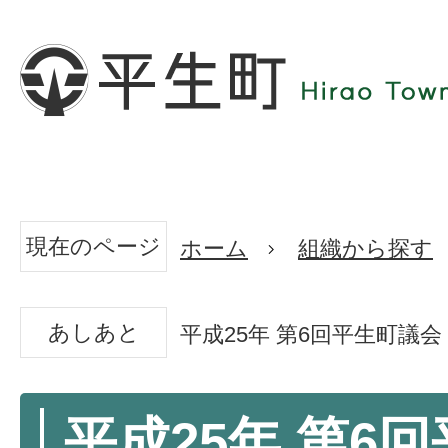
現在のページ
ホーム
組織から探す
あしあと
平成25年 第6回平生町議会
平成25年 第6