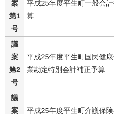
案
平成25年度平生町一般会
第1
算
号
議
案
平成25年度平生町国民健
第2
業勘定特別会計補正予算
号
議
案
平成25年度平生町介護保