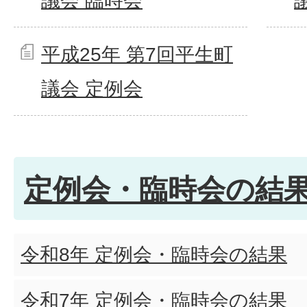
議会 臨時会
平成25年 第7回平生町
議会 定例会
定例会・臨時会の結
令和8年 定例会・臨時会の結果
令和7年 定例会・臨時会の結果