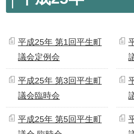
平成25年 第1回平生町
議会定例会
平成25年 第3回平生町
議会臨時会
平成25年 第5回平生町