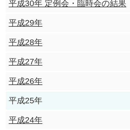
平成30年 定例会・臨時会の結果
平成29年
平成28年
平成27年
平成26年
平成25年
平成24年