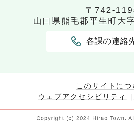
〒742-119
山口県熊毛郡平生町大字平
各課の連絡
このサイトにつ
ウェブアクセシビリティ
Copyright (c) 2024 Hirao Town. A