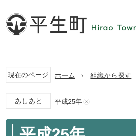
現在のページ
ホーム
組織から探す
あしあと
平成25年
平成25年