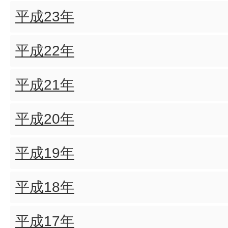
平成23年
平成22年
平成21年
平成20年
平成19年
平成18年
平成17年