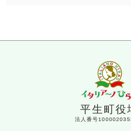
平生町役
法人番号100002035