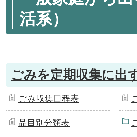
活系）
ごみを定期収集に出
ごみ収集日程表
品目別分類表