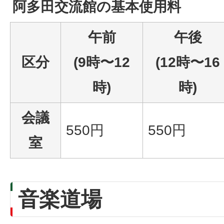
阿多田交流館の基本使用料
午前
午後
区分
(9時〜12
(12時〜16
時)
時)
会議
550円
550円
室
音楽道場