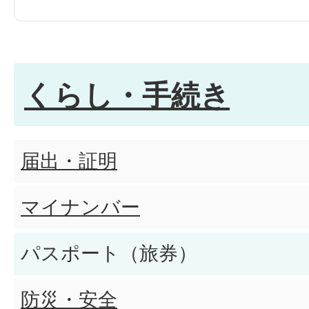
住民異動
戸籍の届出・証明
くらし・手続き
マイナンバー関連
届出・証明
税の手続き
マイナンバー
パスポート（旅券）
窓口・オンライン手続き
防災・安全