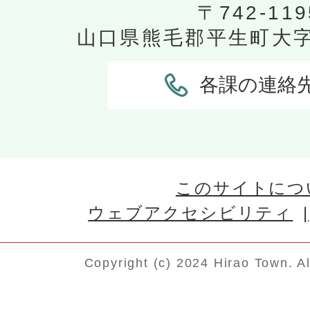
公売保証金納付申込書はどこで
〒742-119
山口県熊毛郡平生町大字平
共同入札者持分内訳書はどこで
各課の連絡
委任状(通常/共同入札用)はど
か?
このサイトにつ
送付依頼書や保管依頼書はど
ウェブアクセシビリティ
か?
Copyright (c) 2024 Hirao Town. A
所有権移転登録請求書(自動車/