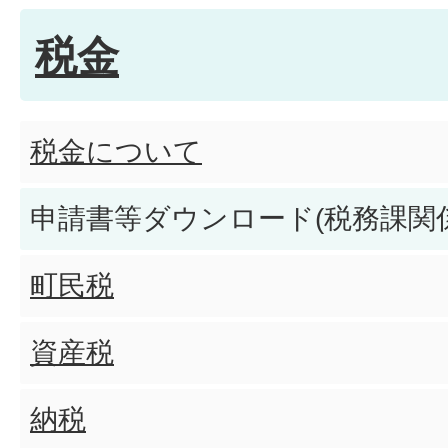
軽自動車の「重課税率(経年重
税金
用されますか?
三輪(660cc以下)の税率はいく
税金について
四輪以上(660cc以下)の税率
申請書等ダウンロード(税務課関係
町民税
グリーン化特例(軽課)とは何で
資産税
グリーン化特例(軽課)の三輪(66
納税
はいくらですか?