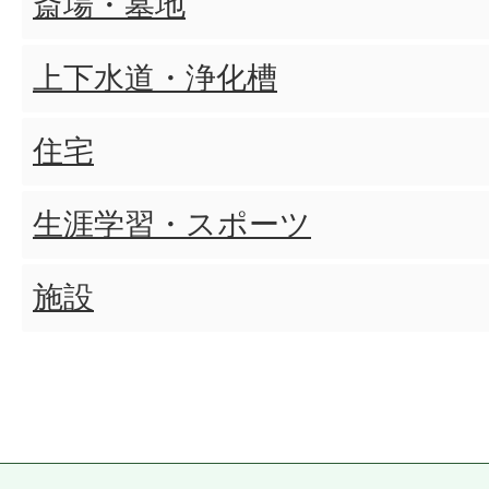
斎場・墓地
送付依頼書や保管依頼書はど
上下水道・浄化槽
か?
住宅
所有権移転登録請求書(自動車/
生涯学習・スポーツ
手できますか?
施設
共有合意書はどこで入手できま
税の証明について