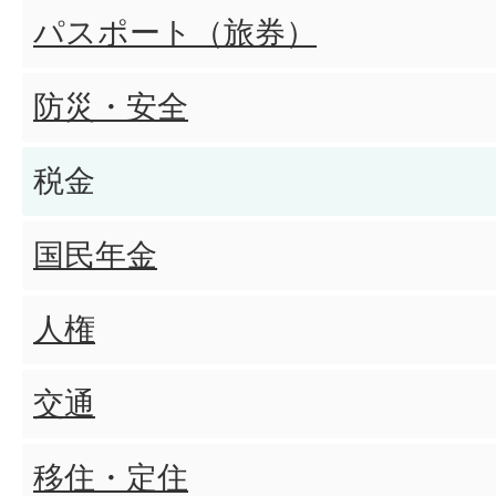
パスポート（旅券）
グリーン化特例(軽課)とは何で
防災・安全
グリーン化特例(軽課)の三輪(66
税金
はいくらですか?
国民年金
グリーン化特例(軽課)の四輪以上(
人権
税率はいくらですか?
交通
グリーン化特例(軽課)の対象
移住・定住
ますか?