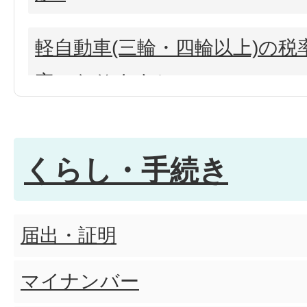
軽自動車(三輪・四輪以上)の
率になりますか?
軽自動車の「重課税率(経年重
くらし・手続き
用されますか?
三輪(660cc以下)の税率はいく
届出・証明
四輪以上(660cc以下)の税率
マイナンバー