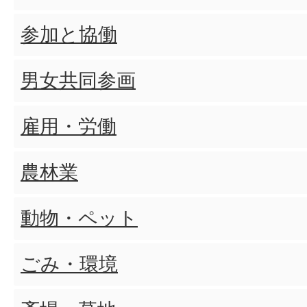
参加と協働
平生町インターネット公売の
入手できますか?
男女共同参画
雇用・労働
公売保証金納付申込書はどこで
農林業
共同入札者持分内訳書はどこで
動物・ペット
委任状(通常/共同入札用)はど
ごみ・環境
か?