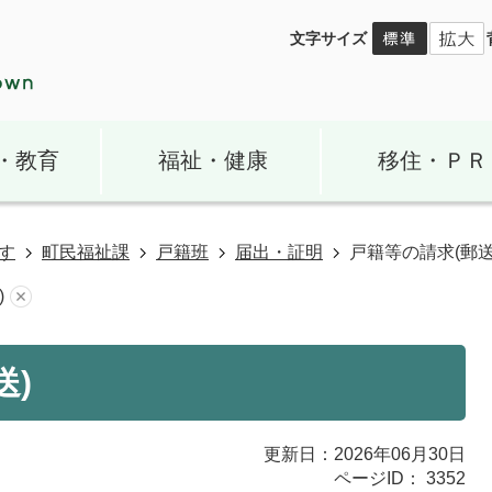
文字サイズ
・教育
福祉・健康
移住・ＰＲ
す
町民福祉課
戸籍班
届出・証明
戸籍等の請求(郵送
)
送)
更新日：2026年06月30日
ページID：
3352