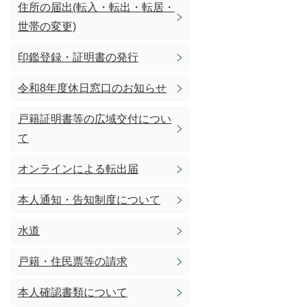
住所の届出(転入・転出・転居・
世帯の変更)
印鑑登録・証明書の発行
令和8年度休日窓口のお知らせ
戸籍証明書等の広域交付につい
て
オンラインによる転出届
本人通知・告知制度について
水道
戸籍・住民票等の請求
本人確認書類について