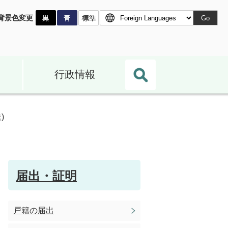
背景色変更
Go
行政情報
)
届出・証明
戸籍の届出