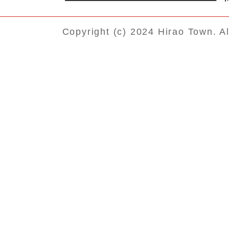
下水道事業経営戦略の計画期
Copyright (c) 2024 Hirao Town. A
までですか
経営戦略ではどのような考え
進めますか
下水道事業の経営環境として
ありますか
空家等管理活用支援法人の指定