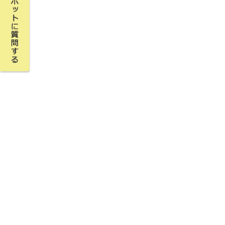
平生町住宅耐震化緊急促進ア
ムとは何ですか
住宅の耐震診断に関する支援
耐震化に関する周知や啓発は
このアクションプログラムは
すか