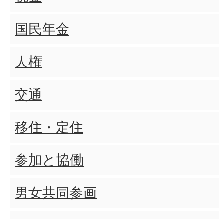
平生町道路法施行細則はいつ
国民年金
町道で道路工事等を行うとき
人権
必要ですか
交通
町道に工作物などを設けて継
移住・定住
場合はどうすればよいですか
参加と協働
道路占用工事を始めたり終え
男女共同参画
出は何ですか