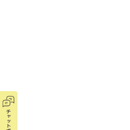
橋梁長寿命化修繕計画とは何で
橋が古くなってきていますが
なのですか
修繕はどのような考え方で進
橋梁長寿命化修繕計画は見直
この計画の対象となる橋は何