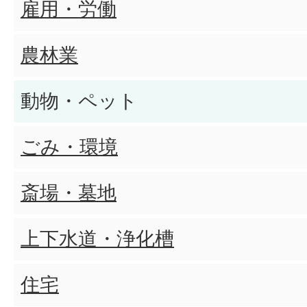
雇用・労働
道路占用の内容に変更や廃止
農林業
な届出がありますか
動物・ペット
平生町都市計画道路見直し方針
ごみ・環境
平生町都市計画道路見直し方針
斎場・墓地
きますか
上下水道・浄化槽
都市計画道路の見直し方針に
住宅
いますか