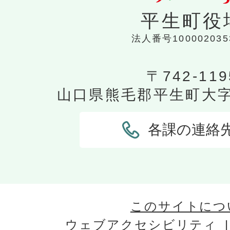
か
平生町役
法人番号100002035
指定工事店の申請手数料はい
〒742-119
申請手数料はいつ納付します
山口県熊毛郡平生町大字平
各課の連絡
平生町下水道事業経営戦略とは
下水道事業経営戦略の対象とな
か
このサイトにつ
ウェブアクセシビリティ