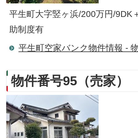
平生町大字竪ヶ浜/200万円/9D
助制度有
平生町空家バンク物件情報 - 物
物件番号95（売家）