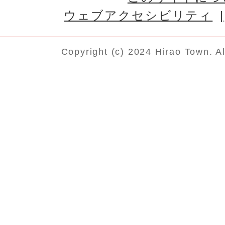
送付依頼書や保管依頼書はど
ウェブアクセシビリティ
か?
Copyright (c) 2024 Hirao Town. A
所有権移転登録請求書(自動車/
手できますか?
共有合意書はどこで入手できま
税の証明について
税の納付について