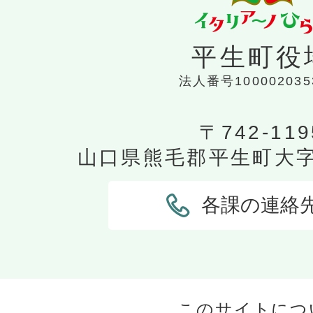
平生町インターネット公売の
平生町役
入手できますか?
法人番号100002035
公売保証金納付申込書はどこで
〒742-119
山口県熊毛郡平生町大字平
共同入札者持分内訳書はどこで
各課の連絡
委任状(通常/共同入札用)はど
か?
このサイトにつ