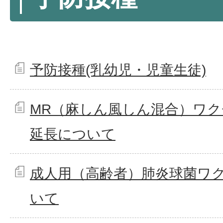
予防接種(乳幼児・児童生徒)
MR（麻しん風しん混合）ワ
延長について
成人用（高齢者）肺炎球菌ワ
いて