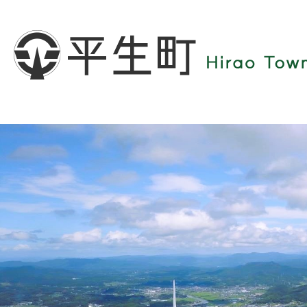
1
枚
目
の
ス