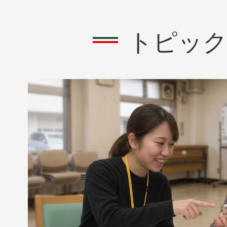
2026年08月05日
トピッ
「休日・平日夜間がん検診」
1
2026年07月31日
枚
令和9年平生町二十歳のつどい
目
ます
の
2026年07月31日
ス
ラ
ふらっとサロン【平生町認知