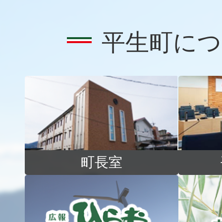
平生町につ
町長室