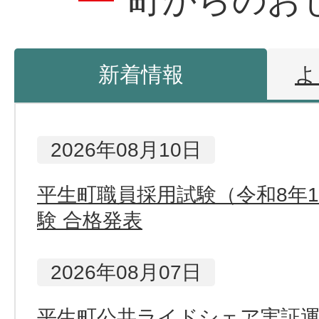
町からのお
新着情報
よ
新
2026年08月10日
着
平生町職員採用試験（令和8年1
験 合格発表
情
報
2026年08月07日
平生町公共ライドシェア実証