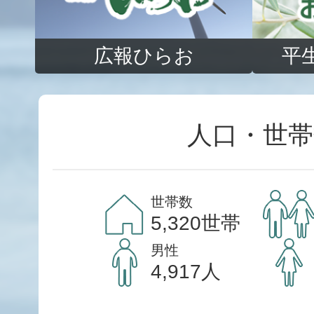
広報ひらお
平
人口・世帯
世帯数
5,320世帯
男性
4,917人